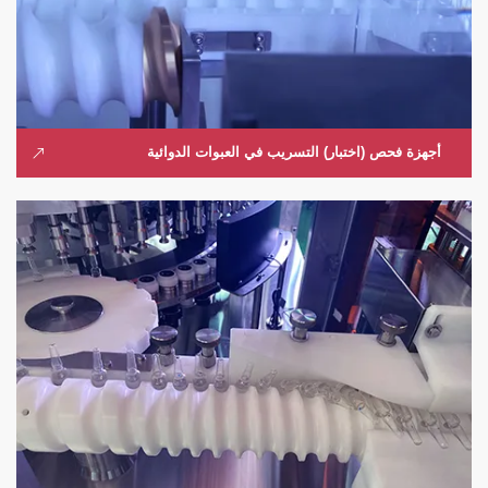
أجهزة فحص (اختبار) التسريب في العبوات الدوائية