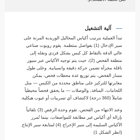
آلية التشغيل
تبدأ العملية بترتيب أكياس المحاليل الوريدية المرنة على
سير الإدخال (1) بفواصل منتظمة. يقوم روبوت صناعي
عالي الدقة بالتقاط كل كيس بشكل فردي ونقله إلى
منطقة الفحص (2)، حيث يتم توجيه الأكياس عبر سيور
ناقلة مجزأة تضمن حركة دقيقة وانسيابية. وعلى طول
مسار الفحص، يتم توزيع عدة محطات فحص، يمكن
معايرتها للتركيز على مناطق محددة من الكيس — مثل
اللحامات، المنافذ، والوصلات — ما يحقق فحصاً محيطياً
شاملاً (360 درجة) لاكتشاف أي تسريبات أو عيوب هيكلية.
وعند الانتهاء من الفحص، تقوم وحدة الرفض (3) تلقائياً
بإزالة أي أكياس غير مطابقة للمواصفات، بينما تُمرر
الأكياس السليمة إلى سير الإخراج (4) لمتابعة سير الإنتاج.
(انظر الشكل 1)