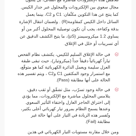
مجال سعوي بين الإلكترودات والمحلول عبر جدار الكيس.
كما ينتج عن هذا التكوين مكثّفان: C1 و C2، بينما يعمل
السائل داخل الكيس كمقاومة(R) . ولضمان انتقال الإشارة
بدقة وكفاءة، يجب أن تكون توصيلية المحلول أكبر من أو
يساوي 1.2 ميكروسيمنز (μS)، ما يتيح الكشف الدقيق عن
أي تسريبات أو خلل في الإغلاق.
في حالة الإغلاق السليم للكيس، يكتشف نظام الفحص
تياراً كهربائياً دقيقاً جداً (ميكروتيار)، حيث تبقى طبقة
العزل سليمة ويعمل الدائرة الكهربائية كما هو متوقّع،
مع استمرار وجود المكثفين C1 وC2 ، ويتم تفسير هذه
الحالة على أنها مطابقة (Pass).
في حالة وجود تسرّب، مثل تشقّق أو ثقب دقيق،
يتلامس المحلول مباشرة مع الإلكترودات، مما يؤدي
إلى اختراق الحاجز العازل واختفاء التأثير السعوي.
وعندها يسمح النظام بمرور تيار كهربائي أعلى بكثير،
وتُفسر هذه الزيادة في التيار على أنها حالة غير
مطابقة (Fail).
ومن خلال مقارنة مستويات التيار الكهربائي في هذين