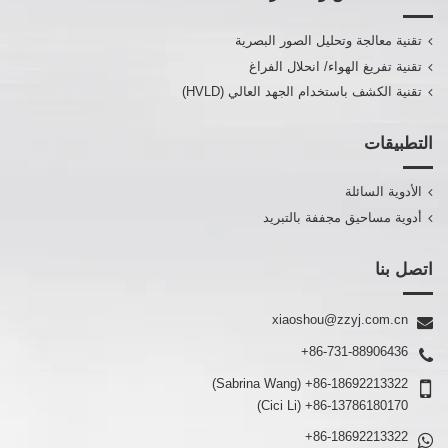
تقنية معالجة وتحليل الصور البصرية
تقنية تفريغ الهواء/ انحلال الفراغ
تقنية الكشف باستخدام الجهد العالي (HVLD)
التطبيقات
الأدوية السائلة
أدوية مساحيق مجففة بالتبريد
اتصل بنا
xiaoshou@zzyj.com.cn
+86-731-88906436
(Sabrina Wang)
+86-18692213322
(Cici Li)
+86-13786180170
+86-18692213322