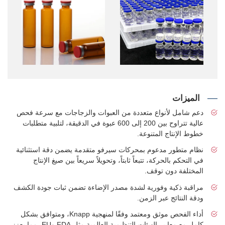
الميزات
دعم شامل لأنواع متعددة من العبوات والزجاجات مع سرعة فحص
عالية تتراوح بين 200 إلى 600 عبوة في الدقيقة، لتلبية متطلبات
خطوط الإنتاج المتنوعة.
نظام متطور مدعوم بمحركات سيرفو متقدمة يضمن دقة استثنائية
في التحكم بالحركة، تتبعاً ثابتاً، وتحويلاً سريعاً بين صيغ الإنتاج
المختلفة دون توقف.
مراقبة ذكية وفورية لشدة مصدر الإضاءة تضمن ثبات جودة الكشف
ودقة النتائج عبر الزمن.
أداء الفحص موثق ومعتمد وفقًا لمنهجية Knapp، ومتوافق بشكل
كامل مع معايير الهيئات التنظيمية العالمية مثل FDA وEU، مما يعزز