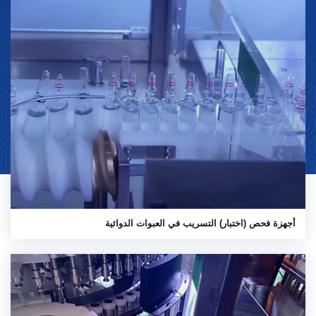
أجهزة فحص (اختبار) التسريب في العبوات الدوائية