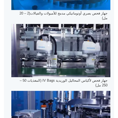
جهاز فحص بصري أوتوماتيكي مدمج للأمبولات والفيالات(2 – 20
مل)
جهاز فحص لأكياس المحاليل الوريدية IV Bags (المغذيات 50 –
250 مل)