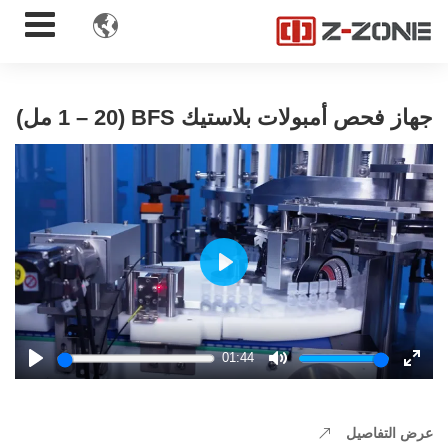

جهاز فحص أمبولات بلاستيك BFS (1 – 20 مل)
Play
01:44
Play
Mute
Enter
fulls
عرض التفاصيل