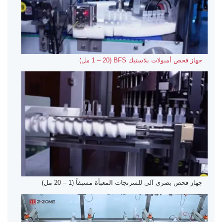
جهاز فحص أمبولات بلاستيك BFS (1 – 20 مل)
جهاز فحص بصري آلي للسرنجات المعبأة مسبقاً (1 – 20 مل)